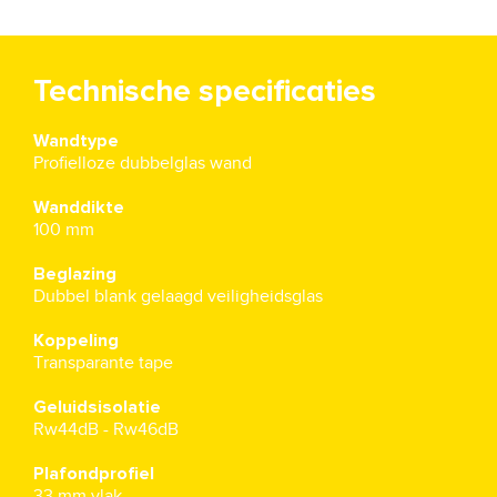
Technische specificaties
Wandtype
Profielloze dubbelglas wand
Wanddikte
100 mm
Beglazing
Dubbel blank gelaagd veiligheidsglas
Koppeling
Transparante tape
Geluidsisolatie
Rw44dB - Rw46dB
Plafondprofiel
33 mm vlak