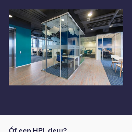
Óf een HPL deur?