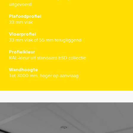
uitgevoerd.
Plafondprofiel
33 mm vlak
Vloerprofiel
33 mm vlak of 55 mm terugliggend
Profielkleur
RAL-kleur uit standaard ESD collectie
Wandhoogte
Tot 3000 mm, hoger op aanvraag