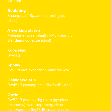
100 mm
Beplating
Spaanplaat / Spaanplaat met gips
(staal)
Afwerking platen
Melamine (spaanplaat) / RAL-kleur uit
standaard collectie (staal)
Koppeling
0-voeg
Spouw
Gevuld met akoestisch mineraalwol
Geluidsisolatie
Rw45dB (spaanplaat) / Rw54dB (staal)
Optie
Rw52dB (tweezijdig extra gipsplaat in
de spouw), van toepassing als de
basiswand in Rw45dB spaanplaat is